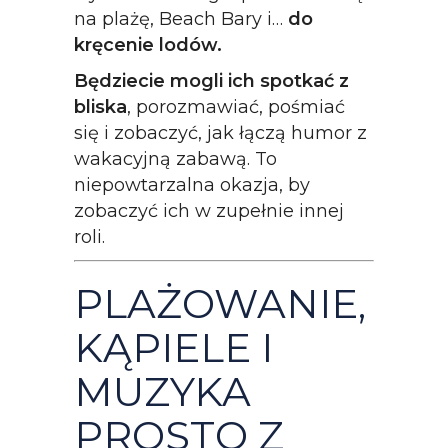
na plażę, Beach Bary i…
do
kręcenie lodów.
Będziecie mogli ich spotkać z
bliska
, porozmawiać, pośmiać
się i zobaczyć, jak łączą humor z
wakacyjną zabawą. To
niepowtarzalna okazja, by
zobaczyć ich w zupełnie innej
roli.
PLAŻOWANIE,
KĄPIELE I
MUZYKA
PROSTO Z